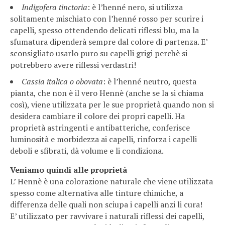
Indigofera tinctoria
: è l’henné nero, si utilizza
solitamente mischiato con l’henné rosso per scurire i
capelli, spesso ottendendo delicati riflessi blu, ma la
sfumatura dipenderà sempre dal colore di partenza. E’
sconsigliato usarlo puro su capelli grigi perchè si
potrebbero avere riflessi verdastri!
Cassia italica o obovata
: è l’henné neutro, questa
pianta, che non è il vero Hennè (anche se la si chiama
così), viene utilizzata per le sue proprietà quando non si
desidera cambiare il colore dei propri capelli. Ha
proprietà astringenti e antibatteriche, conferisce
luminosità e morbidezza ai capelli, rinforza i capelli
deboli e sfibrati, dà volume e li condiziona.
Veniamo quindi alle proprietà
L’ Hennè è una colorazione naturale che viene utilizzata
spesso come alternativa alle tinture chimiche, a
differenza delle quali non sciupa i capelli anzi li cura!
E’ utilizzato per ravvivare i naturali riflessi dei capelli,