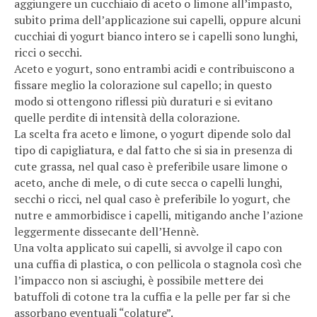
aggiungere un cucchiaio di aceto o limone all’impasto,
subito prima dell’applicazione sui capelli, oppure alcuni
cucchiai di yogurt bianco intero se i capelli sono lunghi,
ricci o secchi.
Aceto e yogurt, sono entrambi acidi e contribuiscono a
fissare meglio la colorazione sul capello; in questo
modo si ottengono riflessi più duraturi e si evitano
quelle perdite di intensità della colorazione.
La scelta fra aceto e limone, o yogurt dipende solo dal
tipo di capigliatura, e dal fatto che si sia in presenza di
cute grassa, nel qual caso è preferibile usare limone o
aceto, anche di mele, o di cute secca o capelli lunghi,
secchi o ricci, nel qual caso è preferibile lo yogurt, che
nutre e ammorbidisce i capelli, mitigando anche l’azione
leggermente dissecante dell’Hennè.
Una volta applicato sui capelli, si avvolge il capo con
una cuffia di plastica, o con pellicola o stagnola così che
l’impacco non si asciughi, è possibile mettere dei
batuffoli di cotone tra la cuffia e la pelle per far si che
assorbano eventuali “colature”.