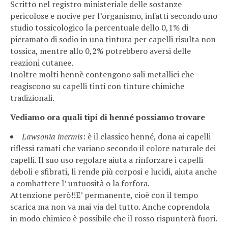
Scritto nel registro ministeriale delle sostanze
pericolose e nocive per l’organismo, infatti secondo uno
studio tossicologico la percentuale dello 0,1% di
picramato di sodio in una tintura per capelli risulta non
tossica, mentre allo 0,2% potrebbero aversi delle
reazioni cutanee.
Inoltre molti hennè contengono sali metallici che
reagiscono su capelli tinti con tinture chimiche
tradizionali.
Vediamo ora quali tipi di henné possiamo trovare
Lawsonia inermis
: è il classico henné, dona ai capelli
riflessi ramati che variano secondo il colore naturale dei
capelli. Il suo uso regolare aiuta a rinforzare i capelli
deboli e sfibrati, li rende più corposi e lucidi, aiuta anche
a combattere l’ untuosità o la forfora.
Attenzione però!!E’ permanente, cioè con il tempo
scarica ma non va mai via del tutto. Anche coprendola
in modo chimico è possibile che il rosso rispunterà fuori.