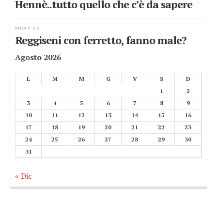
Hennè..tutto quello che c’è da sapere
MERY
SU
Reggiseni con ferretto, fanno male?
Agosto 2026
L
M
M
G
V
S
D
1
2
3
4
5
6
7
8
9
10
11
12
13
14
15
16
17
18
19
20
21
22
23
24
25
26
27
28
29
30
31
« Dic