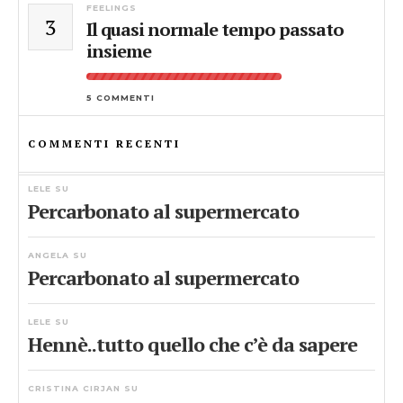
FEELINGS
3
Il quasi normale tempo passato
insieme
5 COMMENTI
COMMENTI RECENTI
LELE
SU
Percarbonato al supermercato
ANGELA
SU
Percarbonato al supermercato
LELE
SU
Hennè..tutto quello che c’è da sapere
CRISTINA CIRJAN
SU