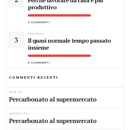
Perchè lavorare da casa è più
produttivo
5 COMMENTI
FEELINGS
3
Il quasi normale tempo passato
insieme
5 COMMENTI
COMMENTI RECENTI
LELE
SU
Percarbonato al supermercato
ANGELA
SU
Percarbonato al supermercato