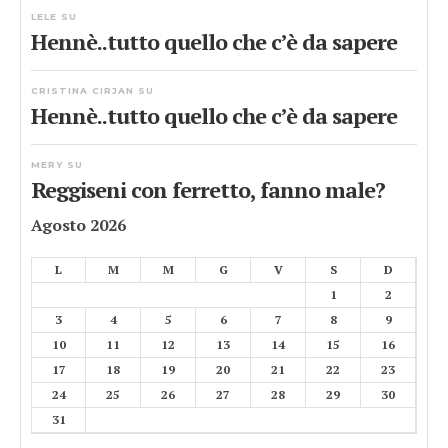
LELE
SU
Hennè..tutto quello che c’è da sapere
CRISTINA CIRJAN
SU
Hennè..tutto quello che c’è da sapere
MERY
SU
Reggiseni con ferretto, fanno male?
Agosto 2026
L
M
M
G
V
S
D
1
2
3
4
5
6
7
8
9
10
11
12
13
14
15
16
17
18
19
20
21
22
23
24
25
26
27
28
29
30
31