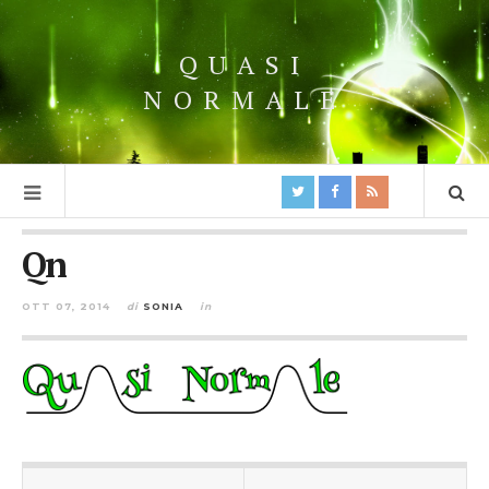
QUASI
NORMALE
Qn
OTT 07, 2014
di
SONIA
in