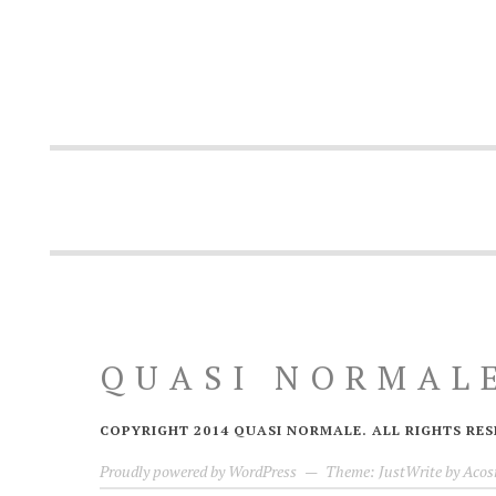
QUASI NORMAL
COPYRIGHT 2014 QUASI NORMALE. ALL RIGHTS RES
Proudly powered by WordPress
—
Theme: JustWrite by
Acos