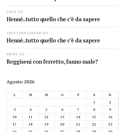
LELE
SU
Hennè..tutto quello che c’è da sapere
CRISTINA CIRJAN
SU
Hennè..tutto quello che c’è da sapere
MERY
SU
Reggiseni con ferretto, fanno male?
Agosto 2026
L
M
M
G
V
S
D
1
2
3
4
5
6
7
8
9
10
11
12
13
14
15
16
17
18
19
20
21
22
23
24
25
26
27
28
29
30