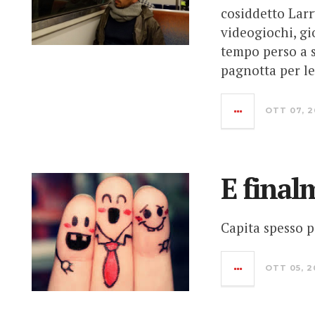
cosiddetto Larr
videogiochi, gio
tempo perso a s
pagnotta per le
OTT 07, 2
E final
Capita spesso p
OTT 05, 2