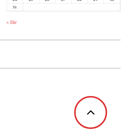
31
« Dic