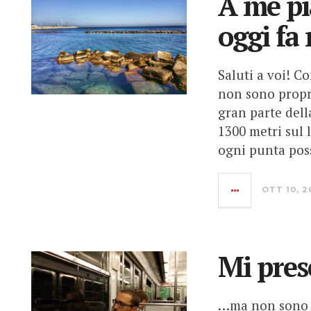
A me pi
oggi fa
Saluti a voi! C
non sono propr
gran parte dell
1300 metri sul 
ogni punta poss
OTT 10, 2
Mi pre
…ma non sono u