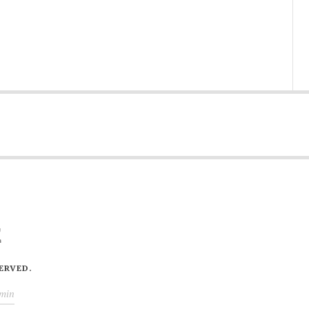
E
ERVED.
min