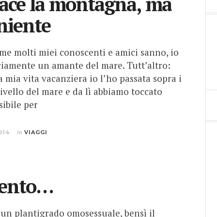
ace la montagna, ma
 niente
ome molti miei conoscenti e amici sanno, io
iamente un amante del mare. Tutt’altro:
a mia vita vacanziera io l’ho passata sopra i
livello del mare e da lì abbiamo toccato
ibile per
014
in
VIAGGI
sento…
n plantigrado omosessuale, bensì il